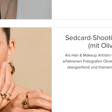
Sedcard-Shoot
(mit Oli
Als Hair & Makeup Artisti
erfahrenen Fotografen Olive
übergreifend und themeno
Beauty bis hin zu Editorial
richtige Licht und liefern d
Casting- und Model-Partn