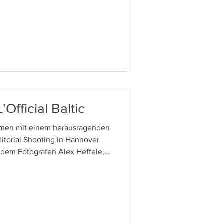
esem inspirierenden Tag drei
en und ihre Looks individuell
e Agenturen und Kunden wirklich
drucken.
'Official Baltic
mmen mit einem herausragenden
itorial Shooting in Hannover
 dem Fotografen Alex Heffele,
er talentierten Stylistin Alex
ski) haben wir vier intensive
t im Magazin L’Official Baltic
licht wurden.