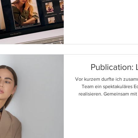
Artistin durfte ich an di
großartige Models begleit
gestalten – für Sedcards, di
beein
Publication: L
Vor kurzem durfte ich zusa
Team ein spektakuläres Ed
realisieren. Gemeinsam mit
dem Model Lea Jouana und d
(Instagram: @sasha.bobrow
Looks entwickelt, die jetz
veröffent