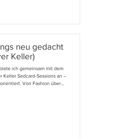
ings neu gedacht
ver Keller)
n biete ich gemeinsam mit dem
r Keller Sedcard-Sessions an –
rientiert. Von Fashion über
: Wir bringen deine Stärken ins
ir eine vielseitige Sedcard, die
er gleichermaßen überzeugt.